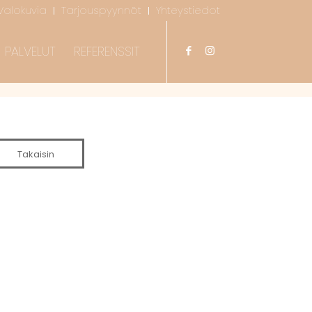
Valokuvia
Tarjouspyynnöt
Yhteystiedot
PALVELUT
REFERENSSIT
Takaisin