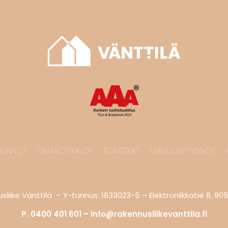
SUNNOT
OMAKOTITALOT
TOIMITILAT
TARJOUSPYYNNÖT
liike Vänttilä – Y-tunnus: 1833023-5 – Elektroniikkatie 8, 90
P. 0400 401 601 –
info@rakennusliikevanttila.fi