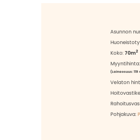
Asunnon nu
Huoneistoty
2
Koko:
70m
Myyntihinta
(Lainaosuus: 119 
Velaton hin
Hoitovastik
Rahoitusvas
Pohjakuva: