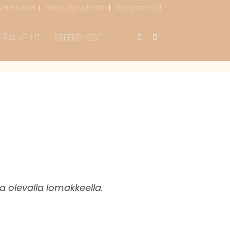
Valokuvia
Tarjouspyynnöt
Yhteystiedot
PALVELUT
REFERENSSIT
 olevalla lomakkeella.