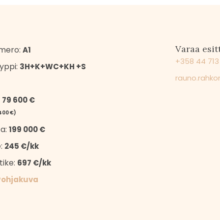
Varaa esit
mero:
A1
+358 44 713
yppi:
3H+K+WC+KH +S
rauno.rahko
:
79 600 €
400 €)
ta:
199 000 €
e:
245 €/kk
tike:
697 €/kk
Pohjakuva