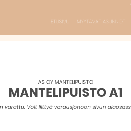
ETUSIVU
MYYTÄVÄT ASUNNOT
AS OY MANTELIPUISTO
MANTELIPUISTO A1
varattu. Voit liittyä varausjonoon sivun alaosassa