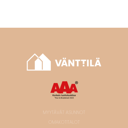
MYYTÄVÄT ASUNNOT
OMAKOTITALOT