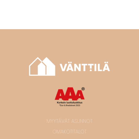
MYYTÄVÄT ASUNNOT
OMAKOTITALOT