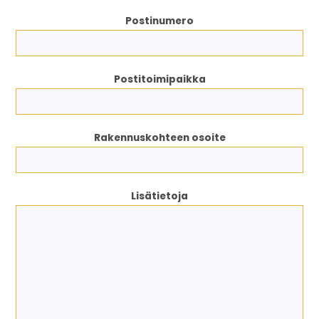
Postinumero
Postitoimipaikka
Rakennuskohteen osoite
Lisätietoja