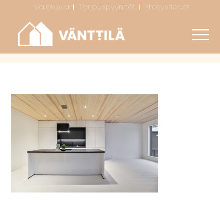
Valokuvia
Tarjouspyynnöt
Yhteystiedot