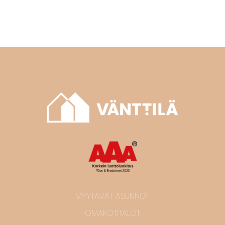
MYYTÄVÄT ASUNNOT
OMAKOTITALOT