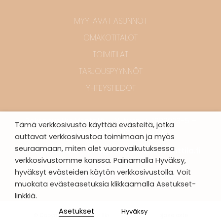
MYYTÄVÄT ASUNNOT
OMAKOTITALOT
TOIMITILAT
TARJOUSPYYNNÖT
YHTEYSTIEDOT
Rakennusliike Vänttilä – Y-tunnus: 1833023-5 –
Tämä verkkosivusto käyttää evästeitä, jotka
Elektroniikkatie 8, 90590, Oulu
auttavat verkkosivustoa toimimaan ja myös
seuraamaan, miten olet vuorovaikutuksessa
P. 0400 401 601 –
info@rakennusliikevanttila.fi
verkkosivustomme kanssa. Painamalla Hyväksy,
hyväksyt evästeiden käytön verkkosivustolla. Voit
muokata evästeasetuksia klikkaamalla Asetukset-
linkkiä.
Asetukset
Hyväksy
© Copyright - Rakennusliike Vänttilä |
Tietosuojaseloste