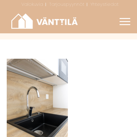
Valokuvia
Tarjouspyynnöt
Yhteystiedot