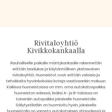
Rivitaloyhtiö
Kivikkokankaalla
Rauhalliselle paikalle mäntykankaalle rakennettiin
erittäin laadukas ja käytännöllinen yksitasoinen
rivitaloyhtiö. Huoneistot ovat erittäin valoisia ja
tehokkaita hyvänkokoisia koteja vaativaankin makuun.
Kaikissa huoneistoissa on mm. oma autokatospaikka
huoneiston edessä, lisäksi A- ja B-taloissa on
toinenkin autopaikka jokaiselle huoneistolle.
Säilytystilatkin on huomioitu hyvin, jokaisella
huoneistolla on varasto autokatoksen yhteydessä ja