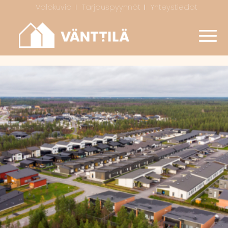
Valokuvia
Tarjouspyynnöt
Yhteystiedot