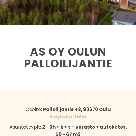
AS OY OULUN
PALLOILIJANTIE
Osoite:
Palloilijantie 48, 90670 Oulu
Näytä kartalla
Asuntotyypit:
2 - 3h + k + s + varasto + autokatos,
50 - 67 m2