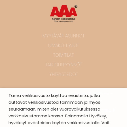
MYYTÄVÄT ASUNNOT
OMAKOTITALOT
TOIMITILAT
TARJOUSPYYNNÖT
YHTEYSTIEDOT
Rakennusliike Vänttilä – Y-tunnus: 1833023-5 –
Tämä verkkosivusto käyttää evästeitä, jotka
Elektroniikkatie 8, 90590, Oulu
auttavat verkkosivustoa toimimaan ja myös
seuraamaan, miten olet vuorovaikutuksessa
P. 0400 401 601 –
info@rakennusliikevanttila.fi
verkkosivustomme kanssa. Painamalla Hyväksy,
hyväksyt evästeiden käytön verkkosivustolla. Voit