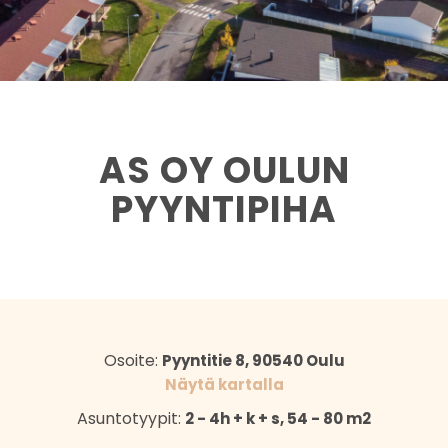
AS OY OULUN
PYYNTIPIHA
Osoite:
Pyyntitie 8, 90540 Oulu
Näytä kartalla
Asuntotyypit:
2 - 4h + k + s, 54 - 80 m2