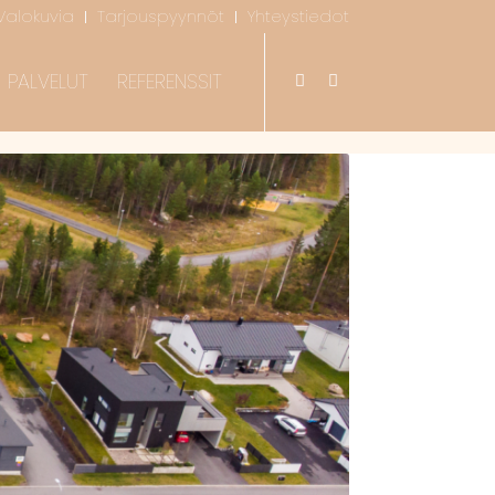
Valokuvia
Tarjouspyynnöt
Yhteystiedot
PALVELUT
REFERENSSIT