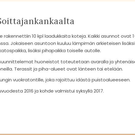
 Soittajankankaalta
akennettiin 10 kpl laadukkaita koteja. Kaikki asunnot ovat 1-tas
 kanssa. Jokaiseen asuntoon kuuluu lämpimän arkieteisen lisä
atospaikka, lisäksi pihapaikka toiselle autolle.
suunnittelemat huoneistot toteutetaan avaralla ja yhtenäisella
neilla. Terassit ja piha-alueet ovat länteen tai etelään.
gin vuokratontille, joka rajoittuu idästä puistoalueeseen.
vuodesta 2016 ja kohde valmistui syksyllä 2017.