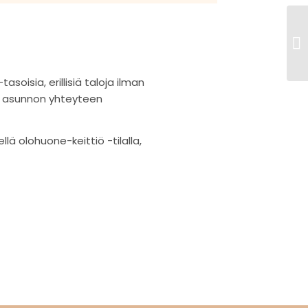
oisia, erillisiä taloja ilman
ksi asunnon yhteyteen
̈ olohuone-keittiö -tilalla,