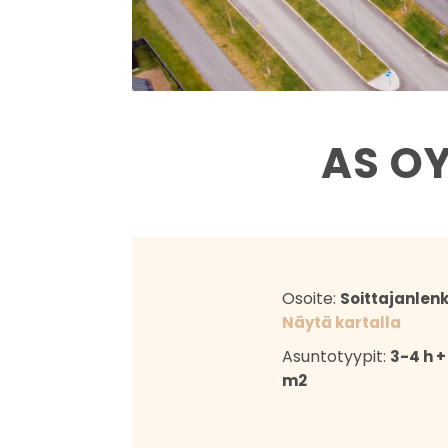
AS O
Osoite:
Soittajanlenk
Näytä kartalla
Asuntotyypit:
3-4 h +
m2