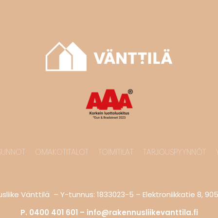
SUNNOT
OMAKOTITALOT
TOIMITILAT
TARJOUSPYYNNÖT
liike Vänttilä – Y-tunnus: 1833023-5 – Elektroniikkatie 8, 90
P. 0400 401 601 –
info@rakennusliikevanttila.fi