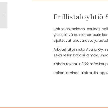
As Oy Oulun
Erillistaloyhtiö
Pyyntipiha
Soittajankankaan asuinalueelle r
yhteisiä väliseiniä naapurin
sijoittuvat ulkovarasto ja autok
Arkkitehtitoimisto Avario Oy:n 
sekä reilun kokoisilla makuuhuo
Kohde rakentui 3122 m2:n kaupun
Rakentaminen aloitettiin loppu