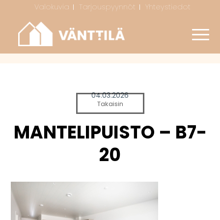
Valokuvia
Tarjouspyynnöt
Yhteystiedot
04.03.2026
Takaisin
MANTELIPUISTO – B7-
20