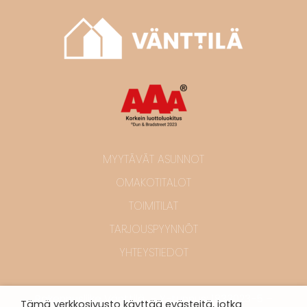
MYYTÄVÄT ASUNNOT
OMAKOTITALOT
TOIMITILAT
TARJOUSPYYNNÖT
YHTEYSTIEDOT
Rakennusliike Vänttilä – Y-tunnus: 1833023-5 –
Tämä verkkosivusto käyttää evästeitä, jotka