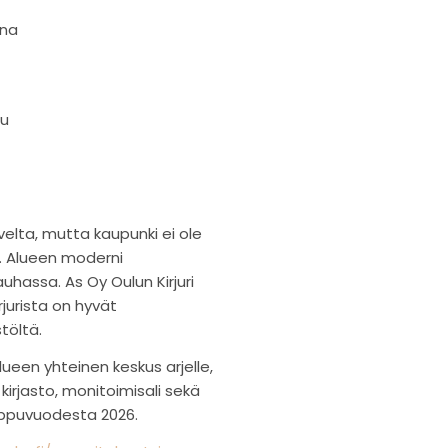
ina
pu
velta, mutta kaupunki ei ole
a. Alueen moderni
auhassa. As Oy Oulun Kirjuri
jurista on hyvät
töltä.
ueen yhteinen keskus arjelle,
 kirjasto, monitoimisali sekä
loppuvuodesta 2026.