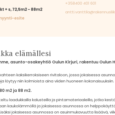
+358400 401 601
 kt + s, 72,5m2 - 88m2
antti.vanttila@rakennusliik
myynti-esite
ikka elämällesi
mme, asunto-osakeyhtiö Oulun Kirjuri, rakentuu Oulun 
kahteen kaksikerroksiseen rivitaloon, jossa jokaisessa asun
a löytyy niin kolmioista aina viiden huoneen kokonaisuuksiin.
 80 m2 ja 88 m2.
teltu laadukkailla kalusteilla ja pintamateriaaleilla, jotka kes
aan kaukolämmöllä ja jokaisessa asunnossa on helppokäyttöi
. Lisäksi jokaisessa asunnossa on asuinmukavuutta lisäävä, 