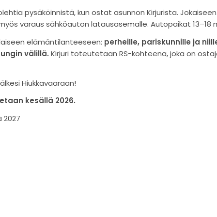
lehtia pysäköinnistä, kun ostat asunnon Kirjurista. Jokaise
myös varaus sähköauton latausasemalle. Autopaikat 13–18 my
enlaiseen elämäntilanteeseen:
perheille, pariskunnille ja niil
ngin välillä.
Kirjuri toteutetaan RS-kohteena, joka on ostaja
lkesi Hiukkavaaraan!
etaan kesällä 2026.
 2027