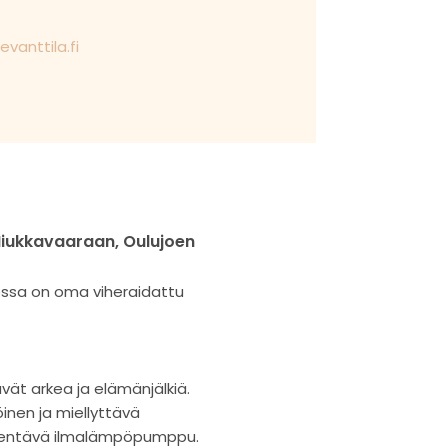
evanttila.fi
Hiukkavaaraan, Oulujoen
nossa on oma viheraidattu
tävät arkea ja elämänjälkiä.
nen ja miellyttävä
viilentävä ilmalämpöpumppu.