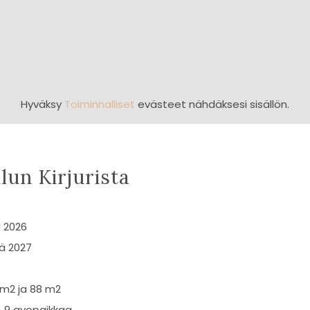
Hyväksy
Toiminnalliset
evästeet nähdäksesi sisällön.
lun Kirjurista
 2026
sä 2027
 m2 ja 88 m2
, 9 avopaikkaa