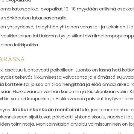
oma katospaikka, avopaikat 13–18 myydään erillisinä osakke
aus sähköauton latausasemalle
n yhteydessä, taloyhtiön yhteinen varasto- ja tekninen tila
vesikiertoinen lattialämmitys ja viilentävä ilmalämpöpump
teinen leikkipaikka
AARASSA
ki asettuu luontevasti paikoilleen. Luonto on läsnä heti kotio
yhteydet tekevät liikkumisesta vaivatonta ja elämästä sujuva
siä kortteleita, joissa on tilaa hengittää ja elää omaa arkea r
osaan Hiukkavaaran vanhan kasarmin ja Kiulukankaan väliin. Kir
itkin ympäri kaupunkia ja Hiukkavaaran palvelut löytyvät lähis
u myös
Jääkärinkankaan monitoimitalo
, josta muodostuu al
akennukseen sijoittuvat päiväkoti, yhtenäiskoulu, nuorisotilat,
uiden toimintoja. Monitoimitalon arvioitu valmistuminen on 