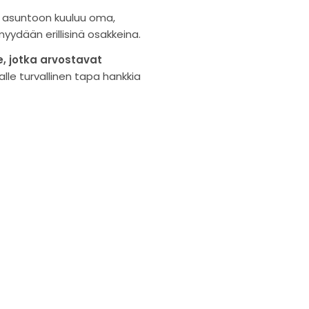
en asuntoon kuuluu oma,
ydään erillisinä osakkeina.
le, jotka arvostavat
lle turvallinen tapa hankkia