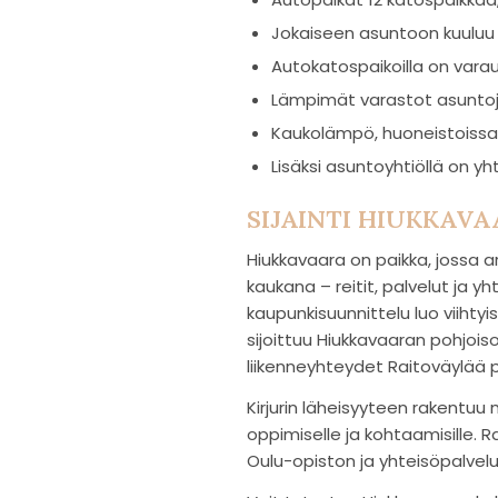
Jokaiseen asuntoon kuuluu 
Autokatospaikoilla on var
Lämpimät varastot asuntoje
Kaukolämpö, huoneistoissa 
Lisäksi asuntoyhtiöllä on yh
SIJAINTI HIUKKAV
Hiukkavaara on paikka, jossa ar
kaukana – reitit, palvelut ja 
kaupunkisuunnittelu luo viihtyi
sijoittuu Hiukkavaaran pohjois
liikenneyhteydet Raitoväylää p
Kirjurin läheisyyteen rakentu
oppimiselle ja kohtaamisille. R
Oulu-opiston ja yhteisöpalvel