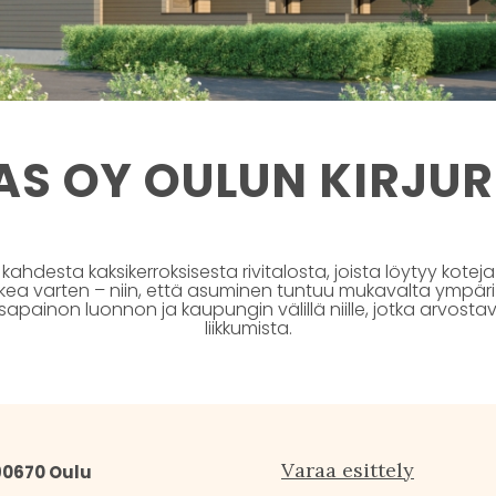
AS OY OULUN KIRJUR
kahdesta kaksikerroksisesta rivitalosta, joista löytyy koteja e
kea varten – niin, että asuminen tuntuu mukavalta ympär
tasapainon luonnon ja kaupungin välillä niille, jotka arvos
liikkumista.
Varaa esittely
 90670 Oulu