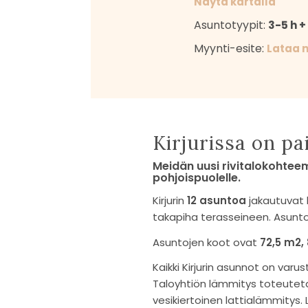
Näytä kartalla
Asuntotyypit:
3-5 h +
Myynti-esite:
Lataa 
Kirjurissa on pa
Meidän uusi rivitalokohtee
pohjoispuolelle.
Kirjurin
12 asuntoa
jakautuvat 
takapiha terasseineen. Asuntoj
Asuntojen koot ovat
72,5 m2,
Kaikki Kirjurin asunnot on varus
Taloyhtiön lämmitys toteutet
vesikiertoinen lattialämmitys