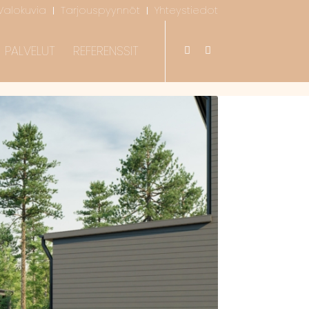
Valokuvia
Tarjouspyynnöt
Yhteystiedot
PALVELUT
REFERENSSIT