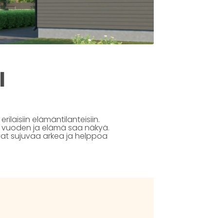
I
rilaisiin elämäntilanteisiin.
i vuoden ja elämä saa näkyä.
tavat sujuvaa arkea ja helppoa