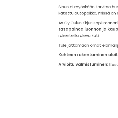
Sinun ei myöskään tarvitse huo
katettu autopaikka, missä on 
As Oy Oulun Kirjuri sopii mon
tasapainoa luonnon ja kaupu
rakenteilla oleva koti.
Tule jättämään omat elämänjä
Kohteen rakentaminen aloit
Arvioitu valmistuminen:
Kesä